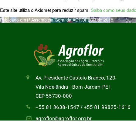
Este site utiliza o Akismet para reduzir spam.
Saiba como seus dado
Publicado em
1ª Assembleia Geral da AGROFLOR de 2018
Av. Presidente Castelo Branco, 120,
Vila Noelândia - Bom Jardim-PE |
CEP 55730-000
+55 81 3638-1547 / +55 81 99825-1616
agroflor@agroflor.org.br