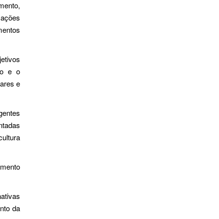
mento,
 ações
mentos
etivos
ão e o
iares e
agentes
ntadas
ultura
amento
nativas
ento da