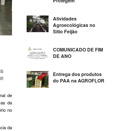
Protegem
Atividades
Agroecológicas no
Sítio Feijão
COMUNICADO DE FIM
DE ANO
is
Entrega dos produtos
te
do PAA na AGROFLOR
nal de
icas da
ório no
cia da