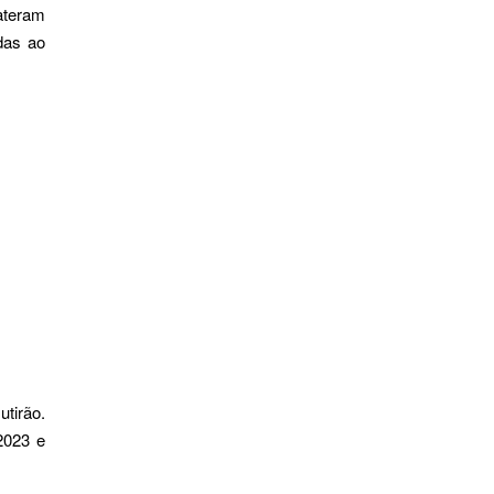
bateram
adas ao
utirão.
 2023 e