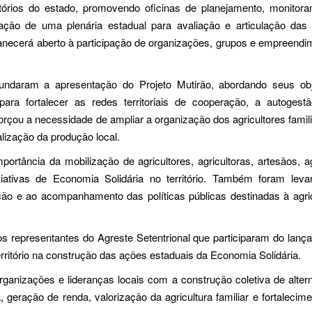
itórios do estado, promovendo oficinas de planejamento, monitora
ção de uma plenária estadual para avaliação e articulação das
necerá aberto à participação de organizações, grupos e empreendi
undaram a apresentação do Projeto Mutirão, abordando seus obj
 para fortalecer as redes territoriais de cooperação, a autogest
çou a necessidade de ampliar a organização dos agricultores famil
alização da produção local.
ortância da mobilização de agricultores, agricultoras, artesãos, 
iciativas de Economia Solidária no território. Também foram leva
ão e ao acompanhamento das políticas públicas destinadas à agric
 representantes do Agreste Setentrional que participaram do lanç
território na construção das ações estaduais da Economia Solidária.
ganizações e lideranças locais com a construção coletiva de alter
eração de renda, valorização da agricultura familiar e fortalecim