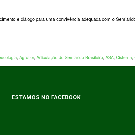
mento e diálogo para uma convivência adequada com o Semiárido e 
oecologia
,
Agroflor
,
Articulação do Semiárido Brasileiro
,
ASA
,
Cisterna
,
ESTAMOS NO FACEBOOK