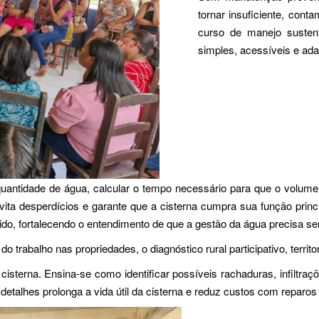
tornar insuficiente, con
curso de manejo sustent
simples, acessíveis e adap
quantidade de água, calcular o tempo necessário para que o volum
ita desperdícios e garante que a cisterna cumpra sua função prin
do, fortalecendo o entendimento de que a gestão da água precisa ser 
rabalho nas propriedades, o diagnóstico rural participativo, territor
cisterna. Ensina-se como identificar possíveis rachaduras, infiltra
etalhes prolonga a vida útil da cisterna e reduz custos com reparo