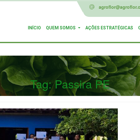
agroflor@agroflor.o
INÍCIO
QUEM SOMOS
AÇÕES ESTRATÉGICAS
Tag:
Passira PE