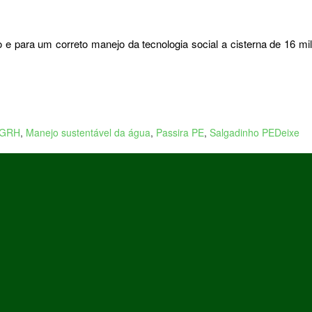
para um correto manejo da tecnologia social a cisterna de 16 mil
GRH
,
Manejo sustentável da água
,
Passira PE
,
Salgadinho PE
Deixe