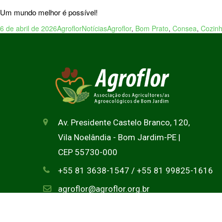
Um mundo melhor é possível!
6 de abril de 2026
Agroflor
Notícias
Agroflor
,
Bom Prato
,
Consea
,
Cozinh
Av. Presidente Castelo Branco, 120,
Vila Noelândia - Bom Jardim-PE |
CEP 55730-000
+55 81 3638-1547 / +55 81 99825-1616
agroflor@agroflor.org.br