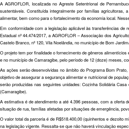
A AGROFLOR, localizada no Agreste Setentrional de Pernambuco, 
sustentáveis. Constituída integralmente por famílias agricultoras
alimentar, bem como para o fortalecimento da economia local. Nesse
Em conformidade com a legislação aplicável às transferências de
Estadual nº 44.474/2017, a AGROFLOR – Associação dos Agricultor
Castelo Branco, nº 120, Vila Noelândia, no município de Bom Jardi
O projeto tem por finalidade o fornecimento de gêneros alimentícios
e no município de Camaragibe, pelo período de 12 (doze) meses, cont
As ações serão desenvolvidas no âmbito do Programa Bom Prato, 
objetivo de assegurar a segurança alimentar e nutricional de popula
serão produzidas nas seguintes unidades: Cozinha Solidária Casa d
(Camaragibe).
A estimativa é de atendimento a até 4.396 pessoas, com a oferta d
situação de rua, famílias afetadas por situações de emergência, 
O valor total da parceria é de R$518.400,00 (quinhentos e dezoito 
na legislação vigente. Ressalta-se que não haverá vinculação especí