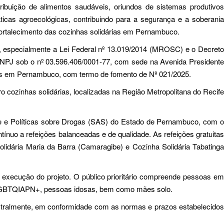
buição de alimentos saudáveis, oriundos de sistemas produtivos
áticas agroecológicas, contribuindo para a segurança e a soberania
 fortalecimento das cozinhas solidárias em Pernambuco.
, especialmente a Lei Federal nº 13.019/2014 (MROSC) e o Decreto
CNPJ sob o nº 03.596.406/0001-77, com sede na Avenida Presidente
árias em Pernambuco, com termo de fomento de Nº 021/2025.
o cozinhas solidárias, localizadas na Região Metropolitana do Recife
e e Políticas sobre Drogas (SAS) do Estado de Pernambuco, com o
tínuo a refeições balanceadas e de qualidade. As refeições gratuitas
lidária Maria da Barra (Camaragibe) e Cozinha Solidária Tabatinga
a execução do projeto. O público prioritário compreende pessoas em
ção LGBTQIAPN+, pessoas idosas, bem como mães solo.
mestralmente, em conformidade com as normas e prazos estabelecidos