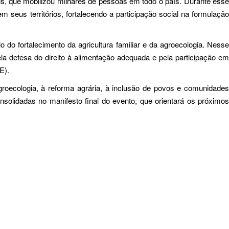
ais, que mobilizou milhares de pessoas em todo o país. Durante esse
 seus territórios, fortalecendo a participação social na formulação
o fortalecimento da agricultura familiar e da agroecologia. Nesse
ela defesa do direito à alimentação adequada e pela participação em
E).
groecologia, à reforma agrária, à inclusão de povos e comunidades
onsolidadas no manifesto final do evento, que orientará os próximos