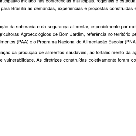
icipativo iniciado nas conferências municipais, regionais e estadu
para Brasília as demandas, experiências e propostas construídas em
o da soberania e da segurança alimentar, especialmente por meio d
icultoras Agroecológicos de Bom Jardim, referência no território p
Alimentos (PAA) e o Programa Nacional de Alimentação Escolar (PNA
iação da produção de alimentos saudáveis, ao fortalecimento da a
de vulnerabilidade. As diretrizes construídas coletivamente foram c