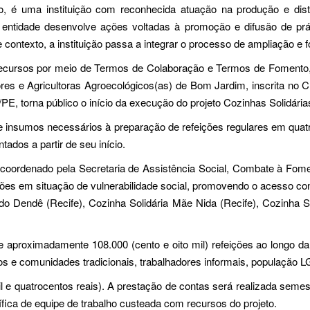
é uma instituição com reconhecida atuação na produção e distri
, a entidade desenvolve ações voltadas à promoção e difusão de pr
 contexto, a instituição passa a integrar o processo de ampliação e
 recursos por meio de Termos de Colaboração e Termos de Fomento
es e Agricultoras Agroecológicos(as) de Bom Jardim, inscrita no 
m/PE, torna público o início da execução do projeto Cozinhas Solid
 e insumos necessários à preparação de refeições regulares em quatr
ados a partir de seu início.
coordenado pela Secretaria de Assistência Social, Combate à Fom
ções em situação de vulnerabilidade social, promovendo o acesso con
o Dendê (Recife), Cozinha Solidária Mãe Nida (Recife), Cozinha So
e aproximadamente 108.000 (cento e oito mil) refeições ao longo d
povos e comunidades tradicionais, trabalhadores informais, popula
mil e quatrocentos reais). A prestação de contas será realizada se
fica de equipe de trabalho custeada com recursos do projeto.