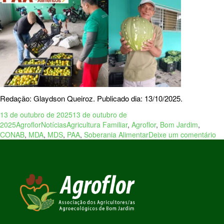
Redação: Glaydson Queiroz. Publicado dia: 13/10/2025.
13 de outubro de 2025
13 de outubro de
2025
Agroflor
Notícias
Agricultura Familiar
,
Agroflor
,
Bom Jardim
,
CONAB
,
MDA
,
MDS
,
PAA
,
Soberania Alimentar
Deixe um comentário