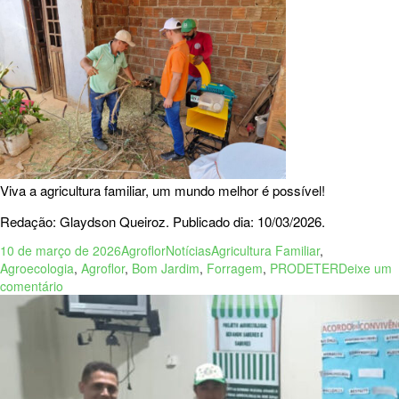
Viva a agricultura familiar, um mundo melhor é possível!
Redação: Glaydson Queiroz. Publicado dia: 10/03/2026.
10 de março de 2026
Agroflor
Notícias
Agricultura Familiar
,
Agroecologia
,
Agroflor
,
Bom Jardim
,
Forragem
,
PRODETER
Deixe um
comentário