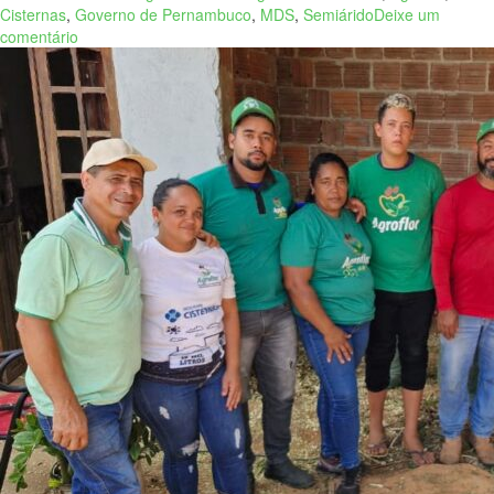
Cisternas
,
Governo de Pernambuco
,
MDS
,
Semiárido
Deixe um
comentário