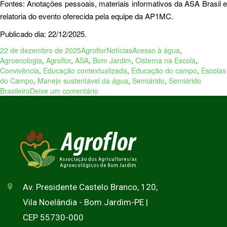
Fontes: Anotações pessoais, materiais informativos da ASA Brasil e
relatoria do evento oferecida pela equipe da AP1MC.
Publicado dia: 22/12/2025.
22 de dezembro de 2025
Agroflor
Notícias
Acesso à água
,
Agroecologia
,
Agroflor
,
ASA
,
Bom Jardim
,
Cisterna na Escola
,
Convivência
,
Educação contextualizada
,
Educação do campo
,
Escolas
do Campo
,
Manejo sustentável da água
,
Semiárido
,
Semiárido
Brasileiro
Deixe um comentário
Av. Presidente Castelo Branco, 120,
Vila Noelândia - Bom Jardim-PE |
CEP 55730-000