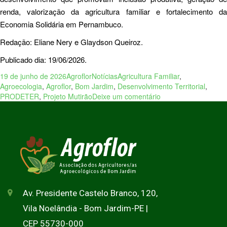
renda, valorização da agricultura familiar e fortalecimento da
Economia Solidária em Pernambuco.
Redação: Eliane Nery e Glaydson Queiroz.
Publicado dia: 19/06/2026.
19 de junho de 2026
Agroflor
Notícias
Agricultura Familiar
,
Agroecologia
,
Agroflor
,
Bom Jardim
,
Desenvolvimento Territorial
,
PRODETER
,
Projeto Mutirão
Deixe um comentário
Av. Presidente Castelo Branco, 120,
Vila Noelândia - Bom Jardim-PE |
CEP 55730-000